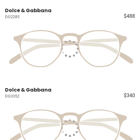
Dolce & Gabbana
$488
DG2285
Dolce & Gabbana
$340
DG3352