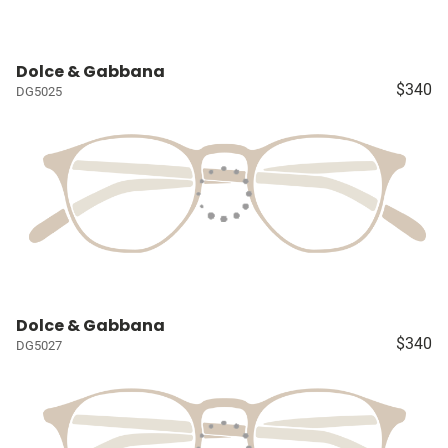
Dolce & Gabbana
$340
DG5025
Dolce & Gabbana
$340
DG5027