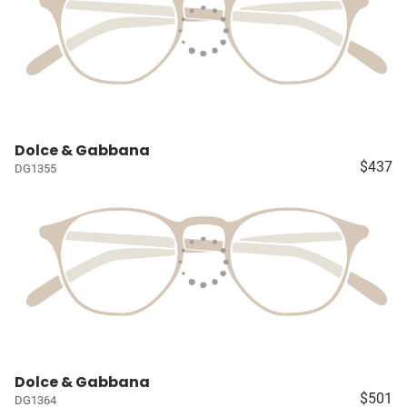
Dolce & Gabbana
$437
DG1355
Dolce & Gabbana
$501
DG1364