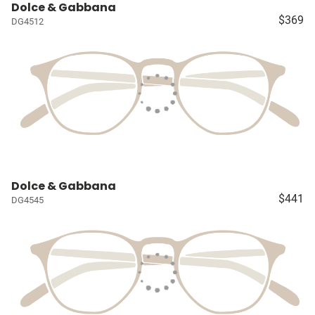
Dolce & Gabbana
$369
DG4512
Dolce & Gabbana
$441
DG4545