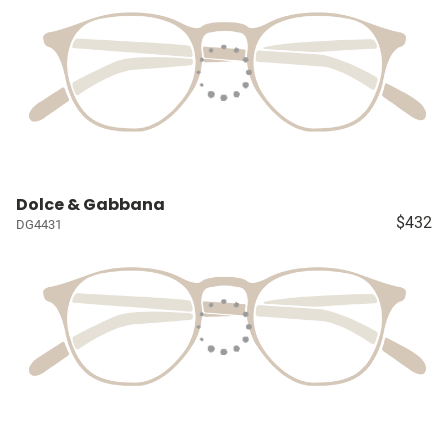
Dolce & Gabbana
$432
DG4431