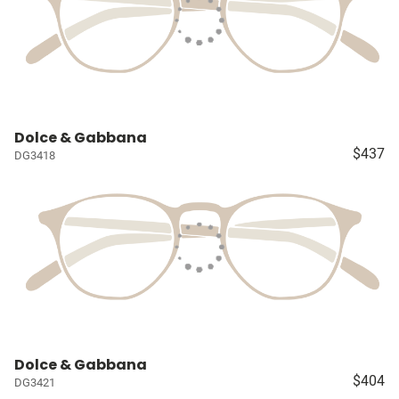
Dolce & Gabbana
$437
DG3418
Dolce & Gabbana
$404
DG3421