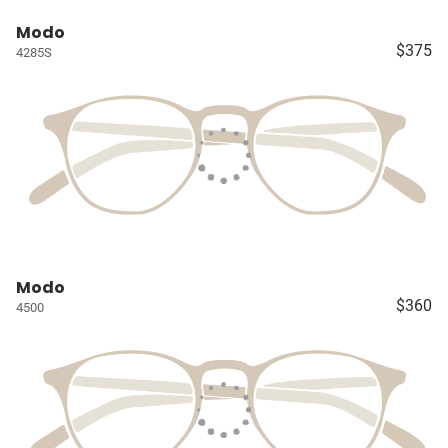
Modo
$375
4285S
Modo
$360
4500