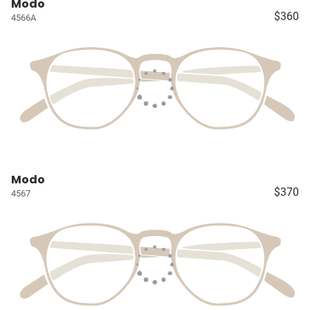
Modo
$360
4566A
Modo
$370
4567