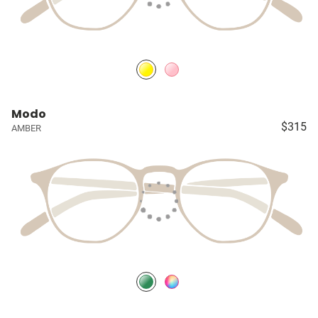
Modo
$315
AMBER