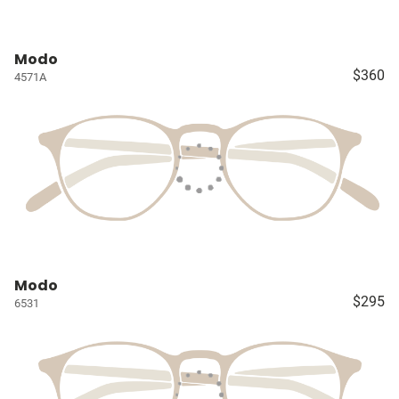
Modo
$360
4571A
Modo
$295
6531