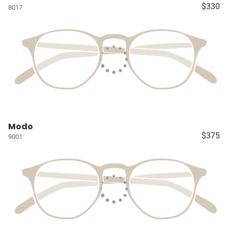
$330
8017
Modo
$375
9001