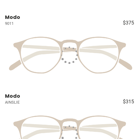
Modo
$375
9011
Modo
$315
AINSLIE