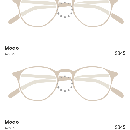
Modo
$345
4273S
Modo
$345
4281S