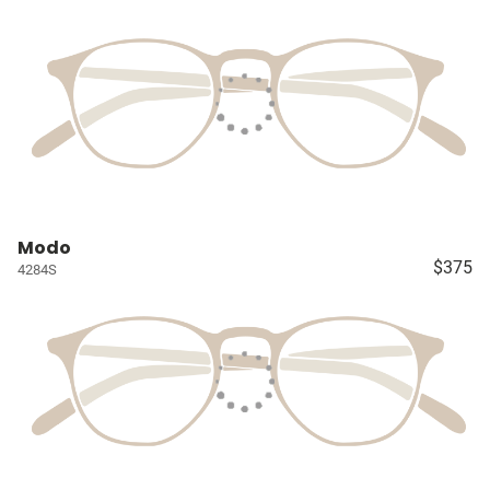
Modo
$375
4284S