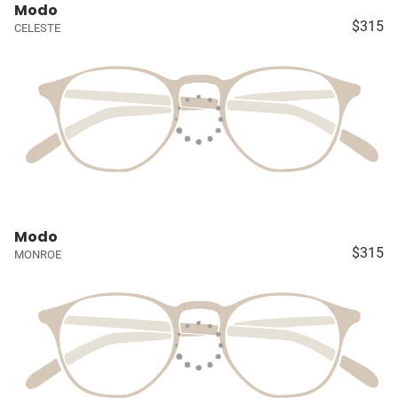
Modo
$315
CELESTE
Modo
$315
MONROE