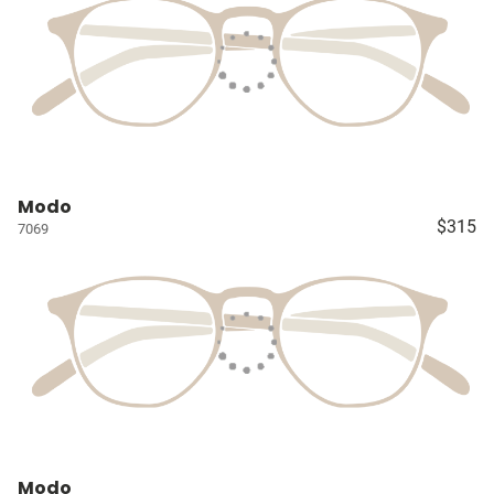
Modo
$315
7069
Modo