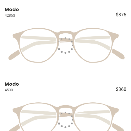
Modo
$375
4285S
Modo
$360
4500