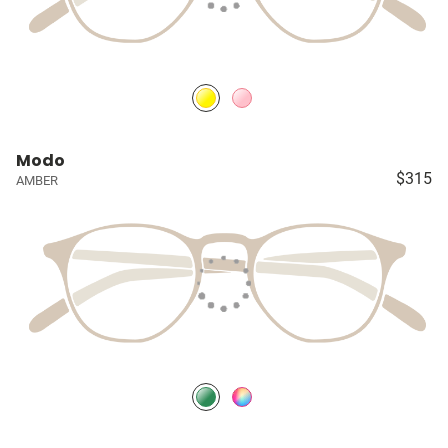
Modo
$315
AMBER