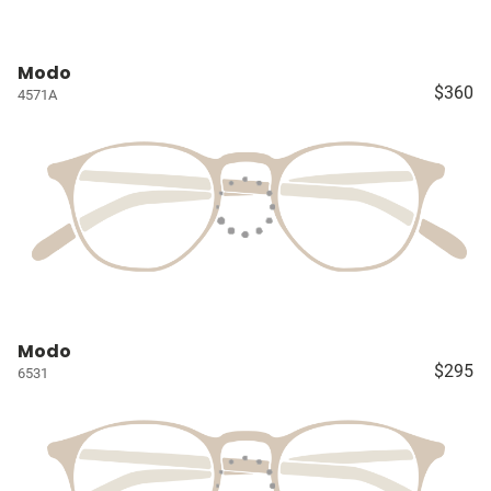
Modo
$360
4571A
Modo
$295
6531