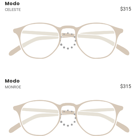
Modo
$315
CELESTE
Modo
$315
MONROE