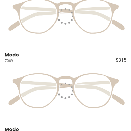
Modo
$315
7069
Modo