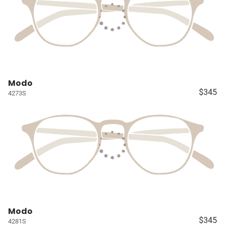
Modo
$345
4273S
Modo
$345
4281S