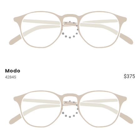
Modo
$375
4284S