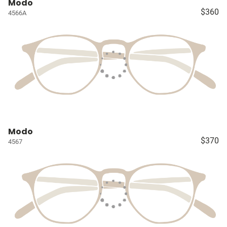
Modo
$360
4566A
Modo
$370
4567