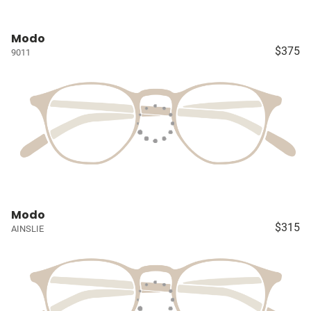
Modo
$375
9011
Modo
$315
AINSLIE