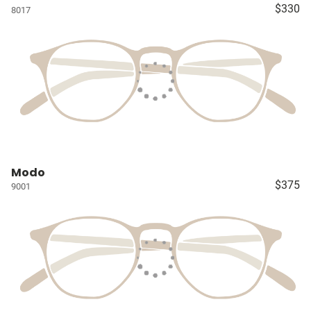
$330
8017
Modo
$375
9001